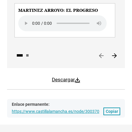
MARTINEZ ARROYO: EL PROGRESO
MA
PR
Audio file
Aud
Descargar
Enlace permanente:
https://www.castillalamancha.es/node/300370
Copiar