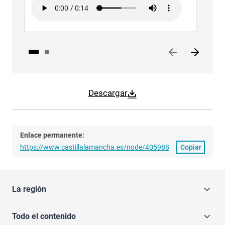
Audio file
Aud
Descargar
Enlace permanente:
https://www.castillalamancha.es/node/405988
Copiar
La región
Todo el contenido