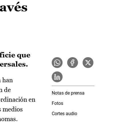
ravés
ficie que
ersales.
n han
n de
Notas de prensa
ordinación en
Fotos
os medios
Cortes audio
nomas.