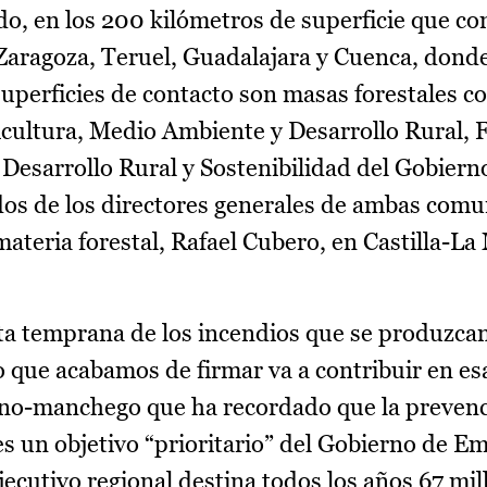
odo, en los 200 kilómetros de superficie que c
 Zaragoza, Teruel, Guadalajara y Cuenca, dond
superficies de contacto son masas forestales c
icultura, Medio Ambiente y Desarrollo Rural, 
 Desarrollo Rural y Sostenibilidad del Gobiern
os de los directores generales de ambas com
teria forestal, Rafael Cubero, en Castilla-La
rta temprana de los incendios que se produzca
 que acabamos de firmar va a contribuir en esa
lano-manchego que ha recordado que la prevenc
es un objetivo “prioritario” del Gobierno de Em
Ejecutivo regional destina todos los años 67 mi