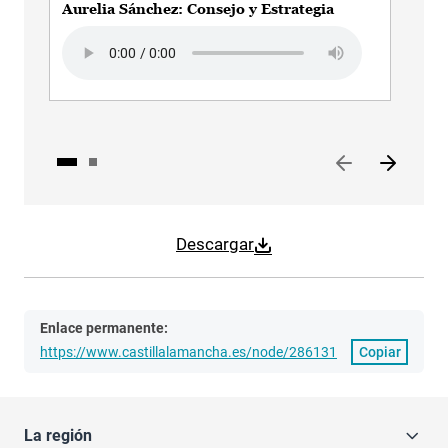
Aurelia Sánchez: Consejo y Estrategia
Aur
Des
Audio file
Aud
Descargar
Enlace permanente:
https://www.castillalamancha.es/node/286131
Copiar
La región