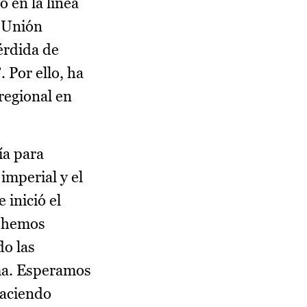
 en la línea
a Unión
érdida de
 Por ello, ha
regional en
ía para
imperial y el
 inició el
e hemos
do las
ma. Esperamos
haciendo