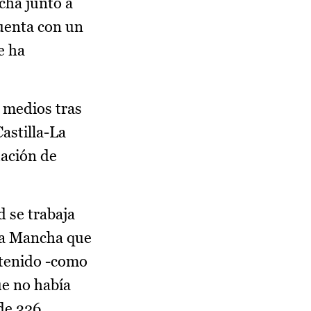
cha junto a
cuenta con un
e ha
s medios tras
Castilla-La
uación de
 se trabaja
-La Mancha que
ntenido -como
ue no había
de 326