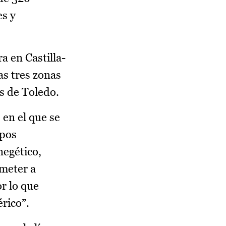
es y
a en Castilla-
as tres zonas
s de Toledo.
 en el que se
upos
negético,
ometer a
or lo que
rico”.