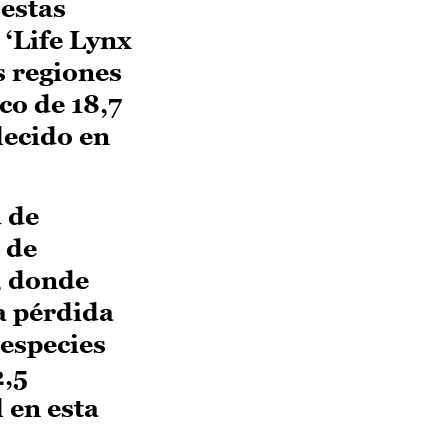
 estas
 ‘Life Lynx
s regiones
co de 18,7
lecido en
 de
a de
, donde
la pérdida
 especies
2,5
 en esta