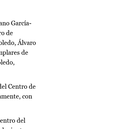
iano García-
ro de
oledo, Álvaro
emplares de
oledo,
el Centro de
damente, con
dentro del