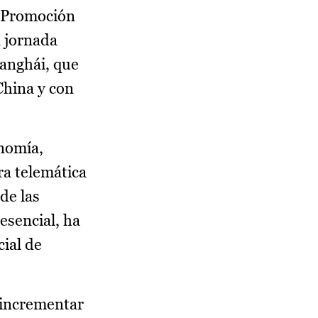
e Promoción
a jornada
hanghái, que
China y con
onomía,
ra telemática
de las
esencial, ha
ial de
 incrementar