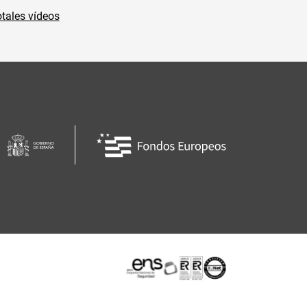
tales vídeos
Certificaciones o