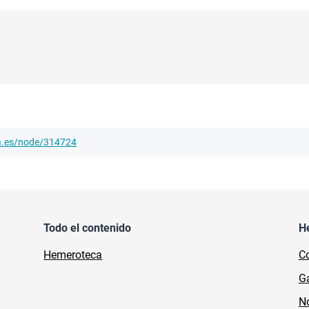
ha.es/node/314724
Todo el contenido
H
Hemeroteca
Co
Ga
No