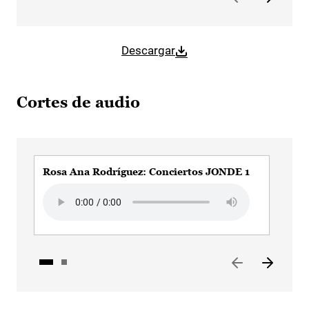
Descargar
Cortes de audio
Rosa Ana Rodríguez: Conciertos JONDE 1
Ros
Audio file
Aud