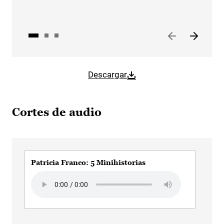
Descargar
Cortes de audio
Patricia Franco: 5 Minihistorias
Pat
Ma
Audio file
Aud