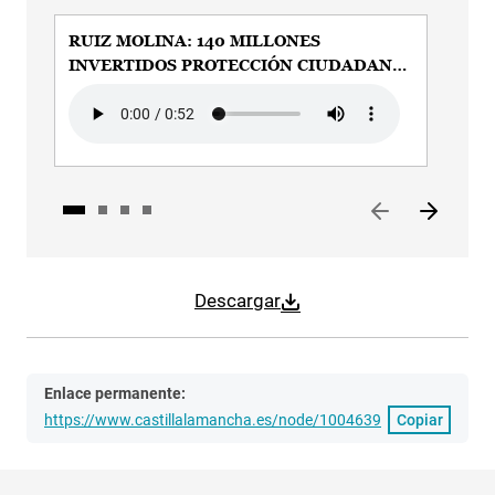
RUIZ MOLINA: 140 MILLONES
RUI
INVERTIDOS PROTECCIÓN CIUDADANA
COM
CON PAGE
Audio file
Audi
Descargar
Enlace permanente:
https://www.castillalamancha.es/node/1004639
Copiar