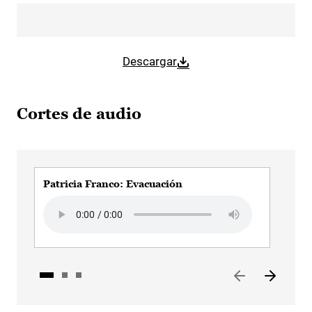
Descargar
Cortes de audio
Patricia Franco: Evacuación
Pat
Audio file
Audi