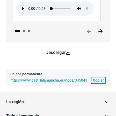
Audio file
Audi
Descargar
Enlace permanente:
https://www.castillalamancha.es/node/345041
Copiar
La región
Todo el contenido