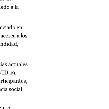
bido a la
niciado en
acerca a los
fundidad,
ias actuales
VID-19,
rticipantes,
cia social