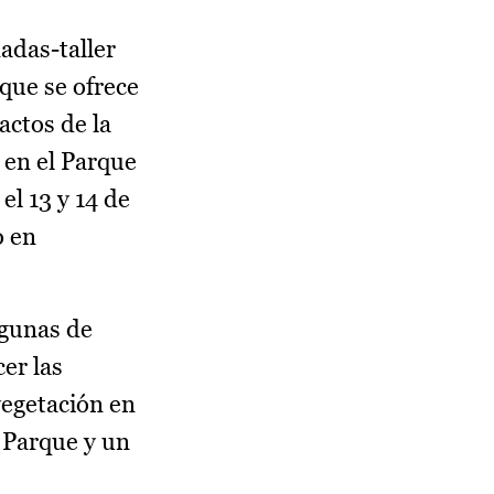
nadas-taller
 que se ofrece
actos de la
Y en el Parque
el 13 y 14 de
o en
agunas de
er las
vegetación en
l Parque y un