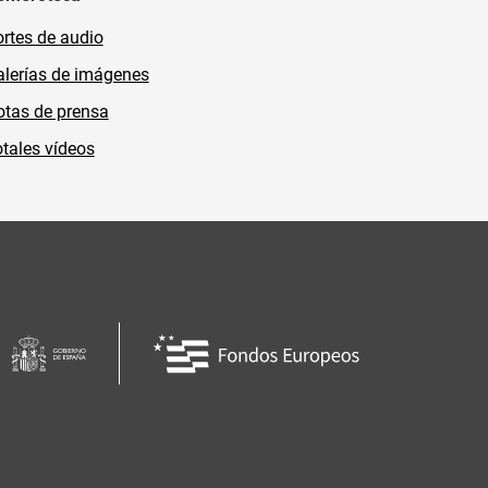
rtes de audio
lerías de imágenes
tas de prensa
tales vídeos