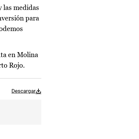
y las medidas
nversión para
 podemos
nta en Molina
rto Rojo.
Descargar