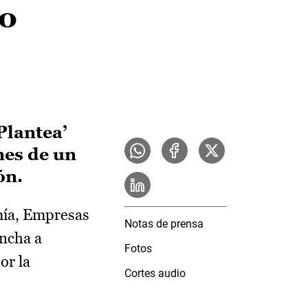
o
Plantea’
nes de un
ón.
mía, Empresas
Notas de prensa
ancha a
Fotos
or la
Cortes audio