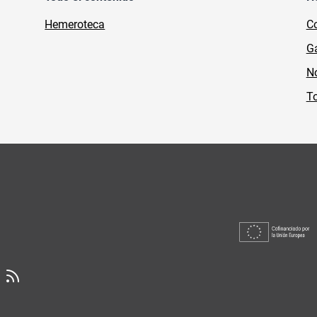
Hemeroteca
Co
Ga
No
To