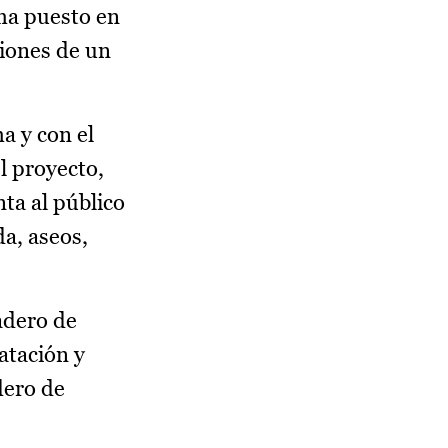
 ha puesto en
ciones de un
a y con el
l proyecto,
ta al público
a, aseos,
adero de
atación y
dero de