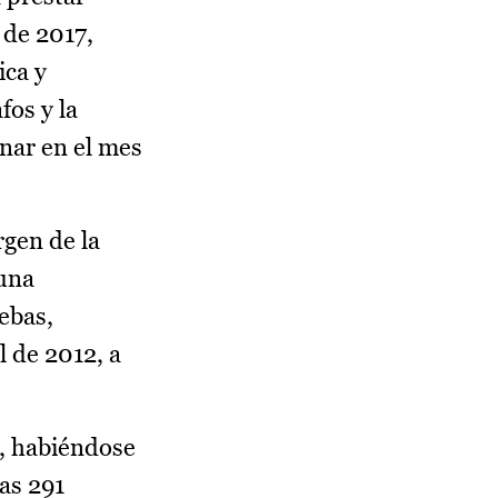
 de 2017,
ica y
fos y la
nar en el mes
rgen de la
 una
uebas,
 de 2012, a
a, habiéndose
as 291