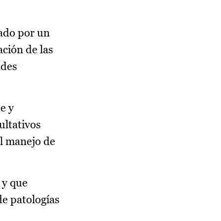
tado por un
ación de las
ades
e y
ultativos
el manejo de
 y que
de patologías