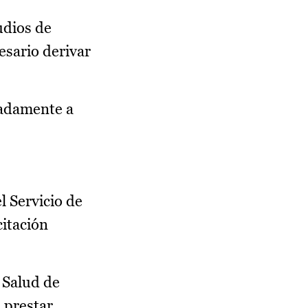
udios de
esario derivar
madamente a
l Servicio de
citación
 Salud de
 prestar