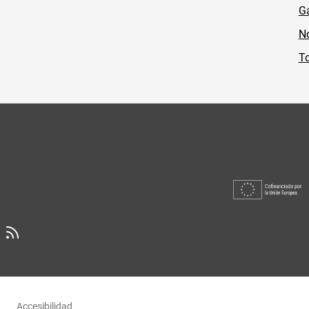
Ga
No
To
Accesibilidad