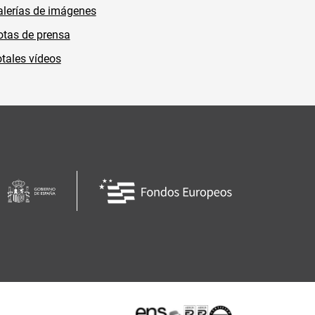
lerías de imágenes
tas de prensa
tales vídeos
Certificaciones o