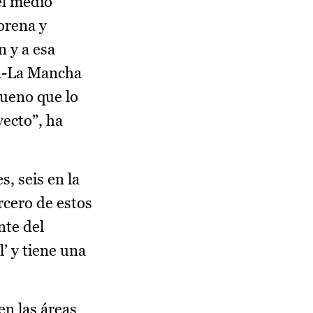
el medio
orena y
n y a esa
lla-La Mancha
bueno que lo
yecto”, ha
, seis en la
rcero de estos
nte del
’ y tiene una
en las áreas