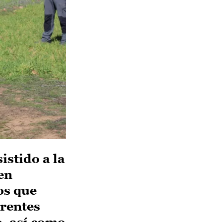
istido a la
en
os que
erentes
o, así como