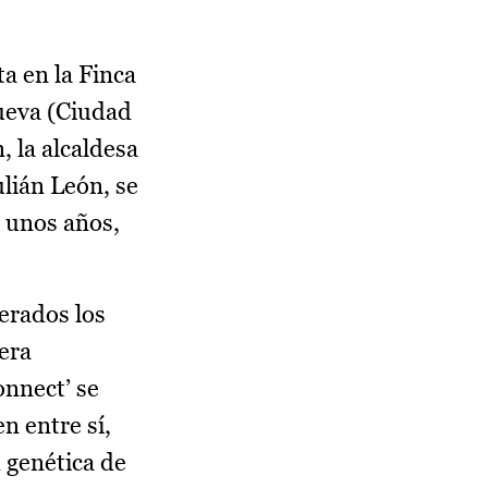
ta en la Finca
ueva (Ciudad
, la alcaldesa
lián León, se
e unos años,
erados los
iera
onnect’ se
n entre sí,
d genética de