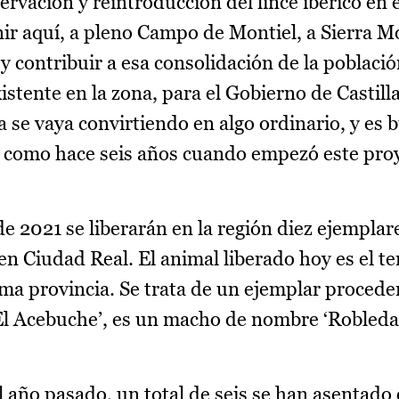
rvación y reintroducción del lince ibérico en 
ir aquí, a pleno Campo de Montiel, a Sierra M
e y contribuir a esa consolidación de la població
xistente en la zona, para el Gobierno de Casti
 se vaya convirtiendo en algo ordinario, y es 
l como hace seis años cuando empezó este pro
 2021 se liberarán en la región diez ejemplares
n Ciudad Real. El animal liberado hoy es el te
ima provincia. Se trata de un ejemplar procede
El Acebuche’, es un macho de nombre ‘Robledal
l año pasado, un total de seis se han asentado 