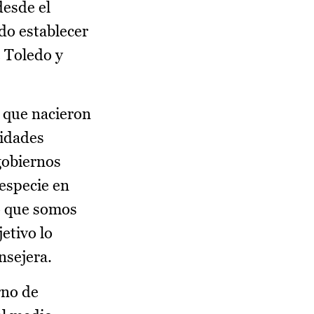
desde el
ido establecer
e Toledo y
 que nacieron
tidades
gobiernos
 especie en
o que somos
etivo lo
nsejera.
rno de