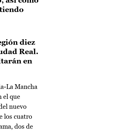
itiendo
egión diez
iudad Real.
ltarán en
lla-La Mancha
n el que
 del nuevo
e los cuatro
rama, dos de