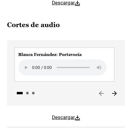
Descargar
Cortes de audio
Blanca Fernández: Portavocía
BL
Audio file
Audi
Descargar