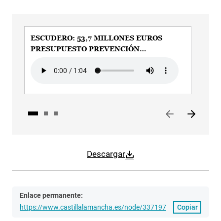
ESCUDERO: 53,7 MILLONES EUROS
ES
PRESUPUESTO PREVENCIÓN
TR
INCENDIOS FORESTALES
IN
Audio file
Audi
Descargar
Enlace permanente:
https://www.castillalamancha.es/node/337197
Copiar