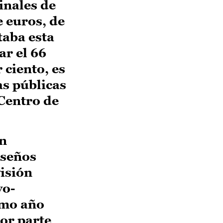
inales de
e euros, de
taba esta
ar el 66
 ciento, es
as públicas
Centro de
un
nseños
visión
vo-
imo año
por parte