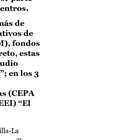
centros.
más de
ativos de
M), fondos
eto, estas
audio
; en los 3
tas (CEPA
EEI) “El
lla-La