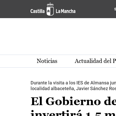
Pasar al contenido principal
Noticias
Actualidad del 
Durante la visita a los IES de Almansa ju
localidad albaceteña, Javier Sánchez Ros
El Gobierno d
invertirá 1,5 m