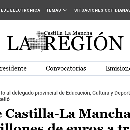
SEDE ELECTRÓNICA
TEMAS
SITUACIONES COTIDIANA
Presidente
Convocatorias
Emisione
nto al delegado provincial de Educación, Cultura y Deport
elló
e Castilla-La Manch
illones de euros a t