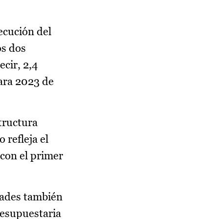
ecución del
os dos
cir, 2,4
para 2023 de
tructura
 refleja el
con el primer
dades también
resupuestaria