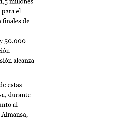
1,5 millones
 para el
 finales de
 y 50.000
ción
sión alcanza
de estas
sa, durante
unto al
e Almansa,