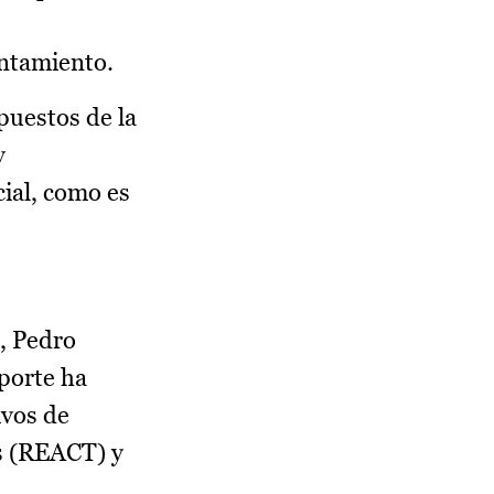
untamiento.
puestos de la
y
ial, como es
, Pedro
porte ha
ivos de
s (REACT) y