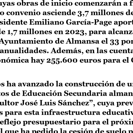
yas obras de inicio comenzarán a f
yo convenio asciende 3,7 millones d
residente Emiliano García-Page apor
e 1,7 millones en 2023, para alcanz
l Ayuntamiento de Almansa el 33 por
s anualidades. Además, en las cuent
onómica hay 255.600 euros para el 
s ha avanzado la construcción de 
utos de Educación Secundaria alma
ultor José Luis Sánchez”, cuya pre
 para esta infraestructura educati
 reflejo presupuestario para el próx
l que ha pedido la cesión de suelo 