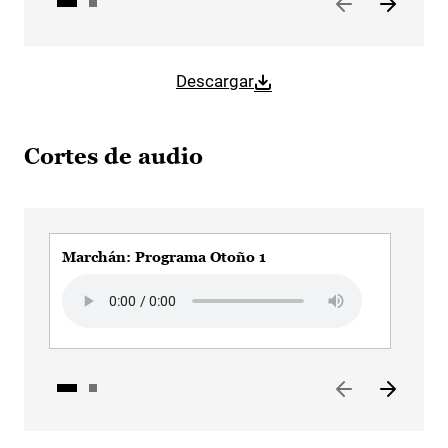
Descargar
Cortes de audio
Marchán: Programa Otoño 1
Mar
Audio file
Aud