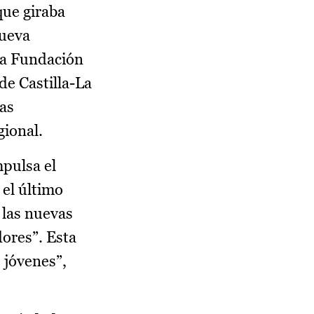
que giraba
nueva
la Fundación
de Castilla-La
cas
gional.
mpulsa el
 el último
 las nuevas
dores”. Esta
 jóvenes”,