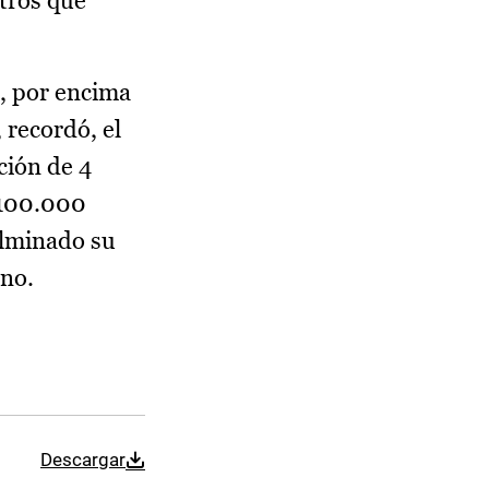
tros que
n, por encima
 recordó, el
ción de 4
 100.000
ulminado su
rno.
Descargar