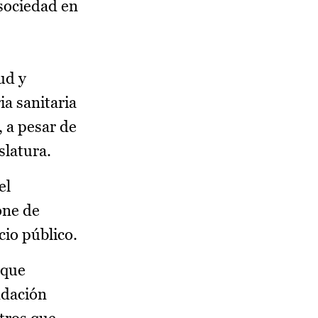
sociedad en
ud y
a sanitaria
, a pesar de
slatura.
el
one de
cio público.
 que
ndación