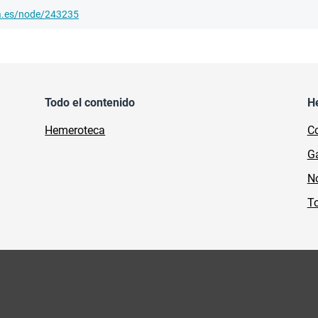
ha.es/node/243235
Todo el contenido
H
Hemeroteca
Co
Ga
No
To