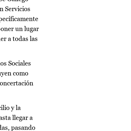
n Servicios
specíficamente
poner un lugar
er a todas las
ios Sociales
tuyen como
Concertación
lio y la
sta llegar a
idas, pasando