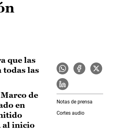
ón
ra que las
 todas las
l Marco de
Notas de prensa
ado en
Cortes audio
mitido
al inicio