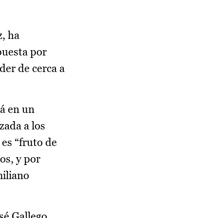
z, ha
puesta por
der de cerca a
rá en un
zada a los
 es “fruto de
os, y por
miliano
osé Gallego