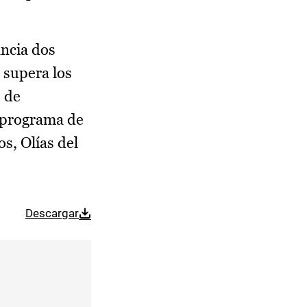
ancia dos
 supera los
 de
n programa de
s, Olías del
Descargar