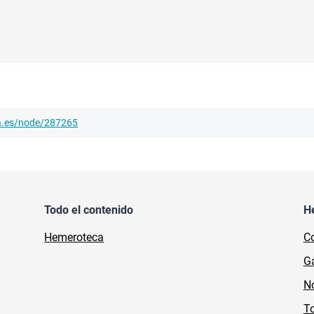
ha.es/node/287265
Todo el contenido
H
Hemeroteca
Co
Ga
No
To