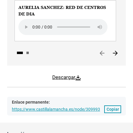
AURELIA SANCHEZ: RED DE CENTROS
AU
DE DIA
SI
Audio file
Aud
Descargar
Enlace permanente:
https://www.castillalamancha.es/node/309993
Copiar