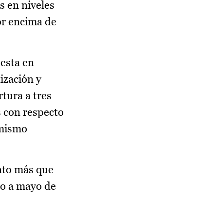
s en niveles
or encima de
uesta en
ización y
tura a tres
s con respecto
 mismo
ento más que
ro a mayo de