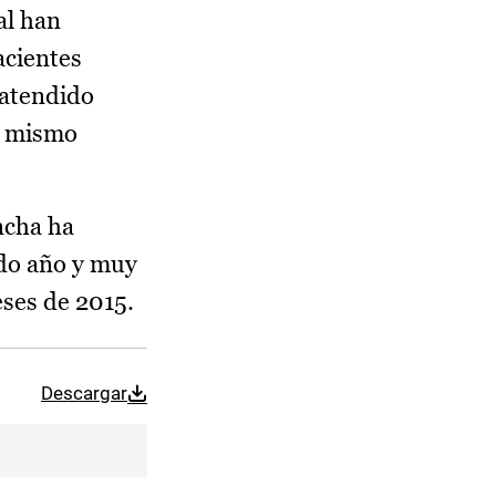
al han
acientes
 atendido
el mismo
ncha ha
ado año y muy
eses de 2015.
Descargar