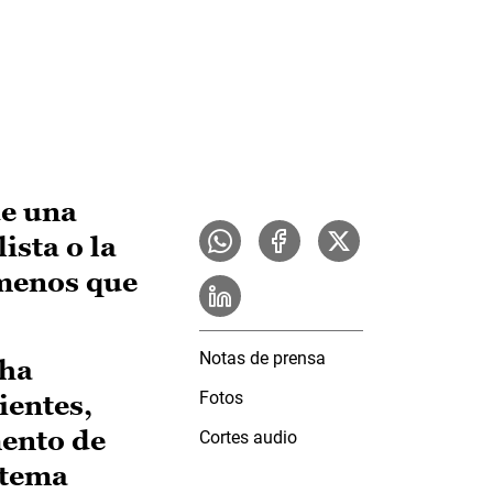
de una
ista o la
 menos que
Notas de prensa
 ha
Fotos
ientes,
mento de
Cortes audio
stema