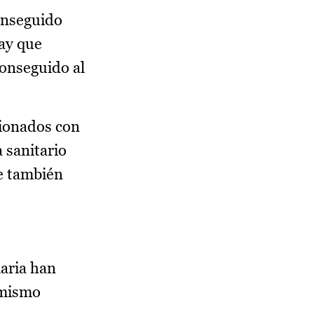
onseguido
hay que
onseguido al
cionados con
 sanitario
ue también
maria han
 mismo