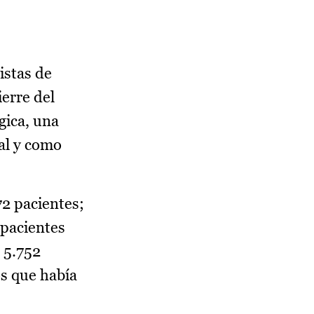
istas de
ierre del
gica, una
tal y como
72 pacientes;
 pacientes
 5.752
os que había