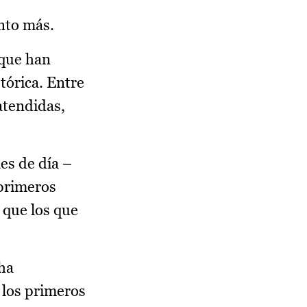
ento más.
 que han
tórica. Entre
atendidas,
es de día –
 primeros
 que los que
 ha
 los primeros