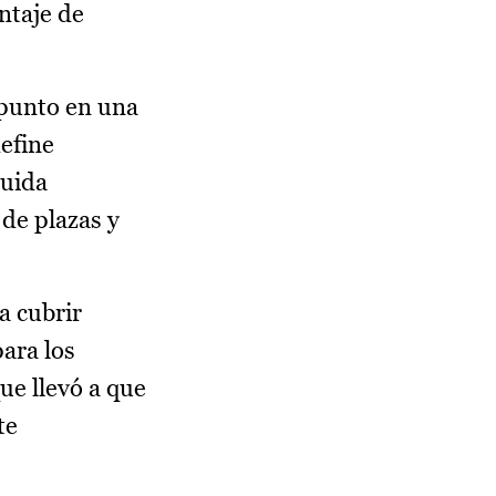
ntaje de
 punto en una
define
guida
de plazas y
a cubrir
para los
ue llevó a que
te