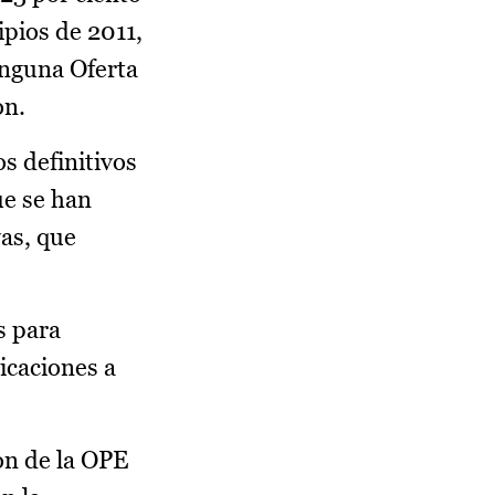
ipios de 2011,
inguna Oferta
ón.
s definitivos
ue se han
vas, que
s para
icaciones a
ón de la OPE