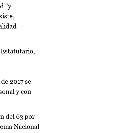
d “y
xiste,
alidad
 Estatutario,
 de 2017 se
sonal y con
n del 63 por
stema Nacional