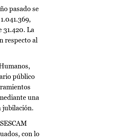
año pasado se
 1.041.369,
 31.420. La
n respecto al
s Humanos,
ario público
mbramientos
 mediante una
 jubilación.
el SESCAM
uados, con lo