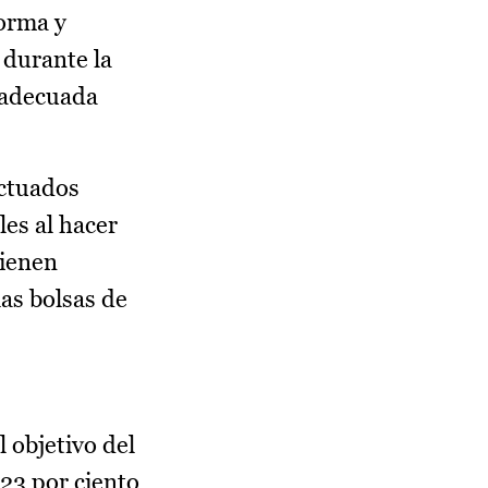
norma y
 durante la
a adecuada
ctuados
les al hacer
tienen
as bolsas de
l objetivo del
23 por ciento