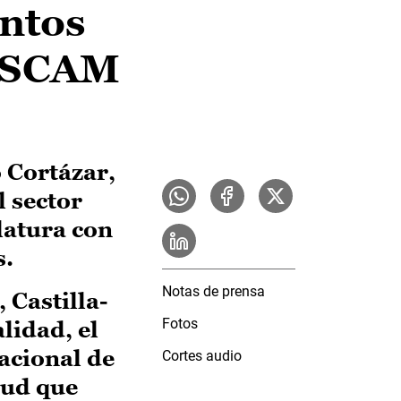
ntos
SESCAM
 Cortázar,
 sector
slatura con
s.
Notas de prensa
 Castilla-
Fotos
lidad, el
acional de
Cortes audio
lud que