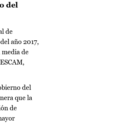
o del
l de
 del año 2017,
a media de
 SESCAM,
obierno del
anera que la
ión de
mayor