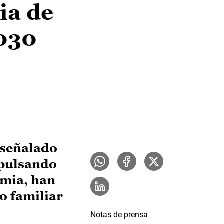
ia de
030
 señalado
mpulsando
emia, han
o familiar
Notas de prensa