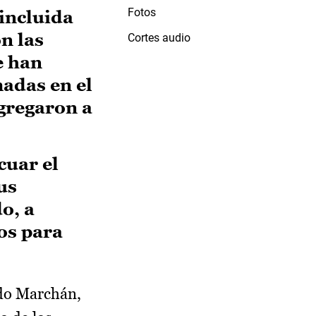
Fotos
incluida
n las
Cortes audio
e han
madas en el
ngregaron a
cuar el
us
o, a
os para
do Marchán,