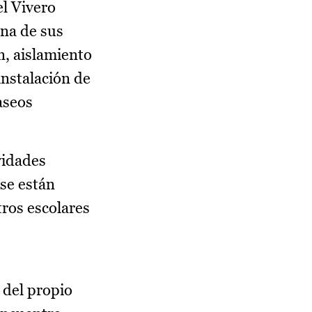
el Vivero
una de sus
n, aislamiento
instalación de
aseos
vidades
se están
ros escolares
 del propio