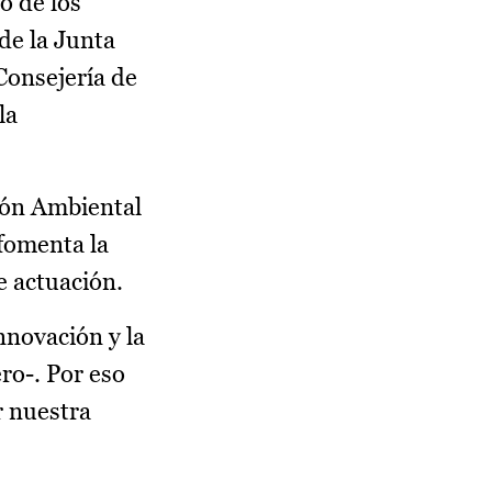
o de los
de la Junta
Consejería de
la
ión Ambiental
fomenta la
e actuación.
nnovación y la
ro-. Por eso
r nuestra