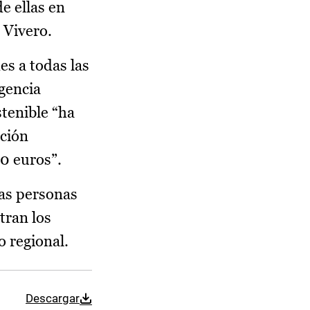
e ellas en
 Vivero.
s a todas las
rgencia
stenible “ha
ación
00 euros”.
las personas
tran los
 regional.
Descargar