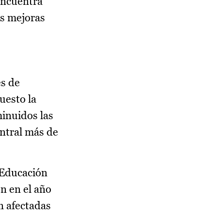
 encuentra
as mejoras
s de
uesto la
minuidos las
entral más de
e Educación
on en el año
n afectadas