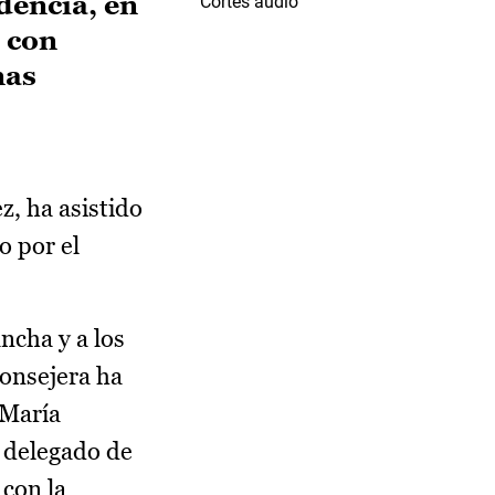
dencia, en
Cortes audio
s con
nas
z, ha asistido
o por el
ancha y a los
consejera ha
 María
l delegado de
 con la