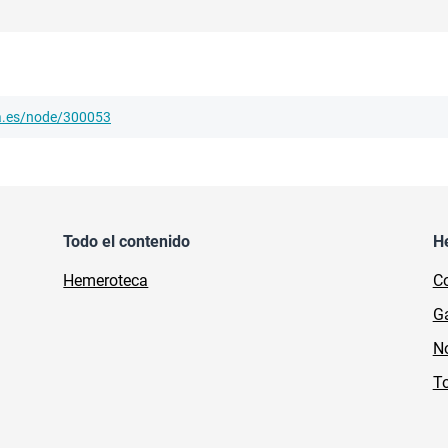
ha.es/node/300053
Todo el contenido
H
Hemeroteca
Co
Ga
No
To