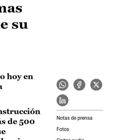
amas
de su
do hoy en
a
nstrucción
Notas de prensa
ás de 500
Fotos
ue