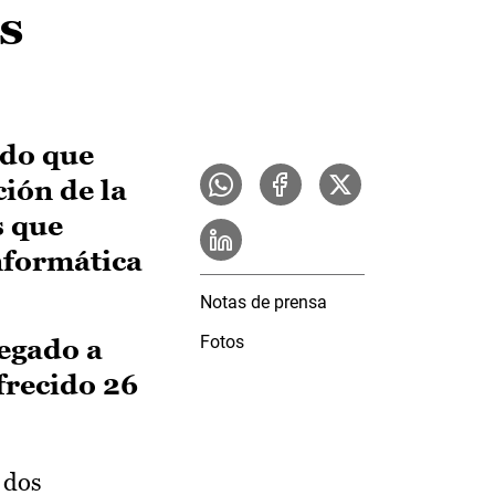
s
ado que
ción de la
s que
informática
Notas de prensa
Fotos
legado a
frecido 26
 dos