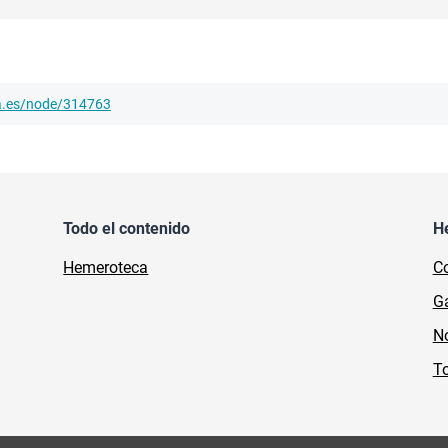
ha.es/node/314763
Todo el contenido
H
Hemeroteca
Co
Ga
No
To