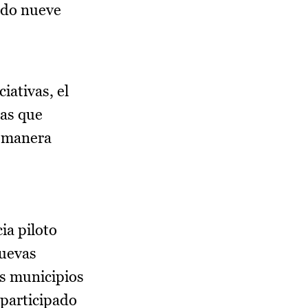
ado nueve
iativas, el
nas que
a manera
ia piloto
nuevas
os municipios
 participado