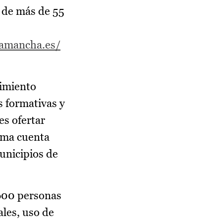
s de más de 55
lamancha.es/
cimiento
s formativas y
es ofertar
rama cuenta
municipios de
 600 personas
ales, uso de