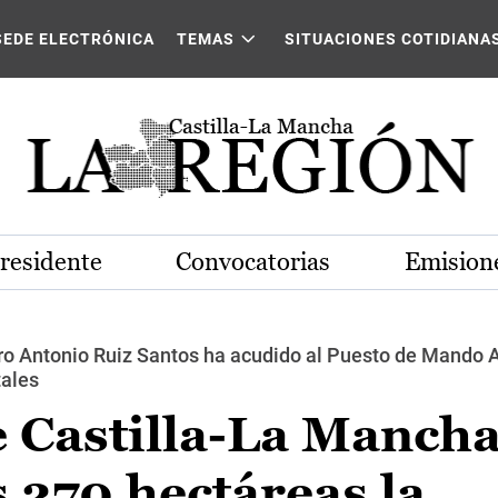
SEDE ELECTRÓNICA
TEMAS
SITUACIONES COTIDIANA
Presidente
Convocatorias
Emisione
ro Antonio Ruiz Santos ha acudido al Puesto de Mando Av
tales
e Castilla-La Manch
 270 hectáreas la