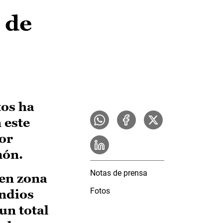
 de
tos ha
 este
por
món.
Notas de prensa
 en zona
Fotos
endios
un total