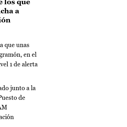
e los que
ncha a
ión
ma que unas
Agramón, en el
vel 1 de alerta
ado junto a la
 Puesto de
CAM
nación