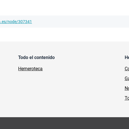
ha.es/node/307341
Todo el contenido
H
Hemeroteca
Co
Ga
No
To