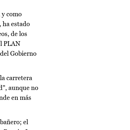
l y como
, ha estado
os, de los
el PLAN
 del Gobierno
la carretera
d”, aunque no
iende en más
bañero; el