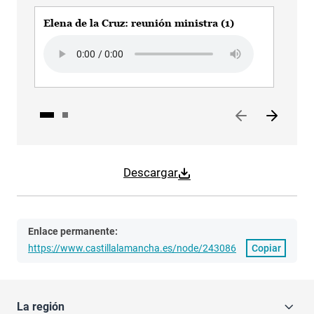
Elena de la Cruz: reunión ministra (1)
Ele
Audio file
Aud
Descargar
Enlace permanente:
https://www.castillalamancha.es/node/243086
Copiar
La región