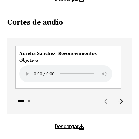
Cortes de audio
Aurelia Sánchez: Reconocimientos
Aur
Objetivo
Esp
Audio file
Aud
Descargar