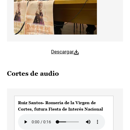
Descargar
Cortes de audio
Ruiz Santos- Romería de la Virgen de
Rui
Cortes, futura Fiesta de Interés Nacional
en 
Audio file
Aud