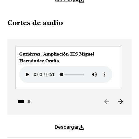
Cortes de audio
Gutiérrez. Ampliación IES Miguel
Gut
Hernández Ocaña
Aud
Audio file
Descargar