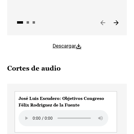
Descargar
Cortes de audio
José Luis Escudero: Objetivos Congreso
Jos
Félix Rodriguez de la Fuente
Aud
Audio file