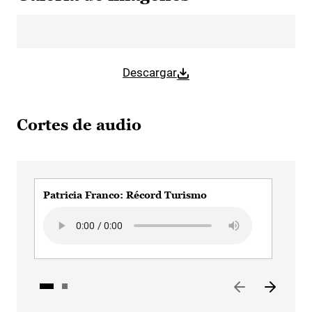
Descargar
Cortes de audio
Patricia Franco: Récord Turismo
Pat
Audio file
Aud