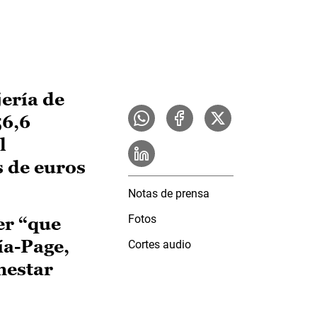
jería de
56,6
l
s de euros
Notas de prensa
Fotos
er “que
ía-Page,
Cortes audio
nestar