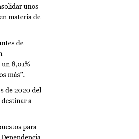
nsolidar unos
 en materia de
antes de
n
e un 8,01%
ros más”.
os de 2020 del
 destinar a
upuestos para
la Dependencia