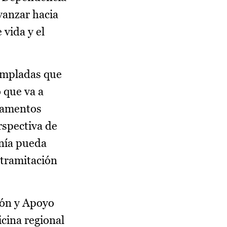
vanzar hacia
 vida y el
templadas que
 que va a
rtamentos
rspectiva de
anía pueda
 tramitación
ción y Apoyo
cina regional