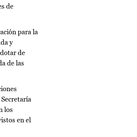
es de
ación para la
nda y
 dotar de
da de las
ciones
 Secretaría
n los
stos en el