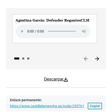
Agustina Garcia: Defender RegantesCLM
Agu
Audio file
Audi
Descargar
Enlace permanente:
https://www.castillalamancha.es/node/255761
Copiar