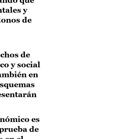
tales y
donos de
echos de
o y social
también en
 Esquemas
resentarán
.
onómico es
 prueba de
o en el