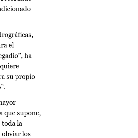
ndicionado
drográficas,
ra el
egadío”, ha
 quiere
era su propio
”.
 mayor
ya que supone,
 toda la
obviar los