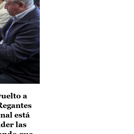
uelto a
 Regantes
nal está
der las
tando que