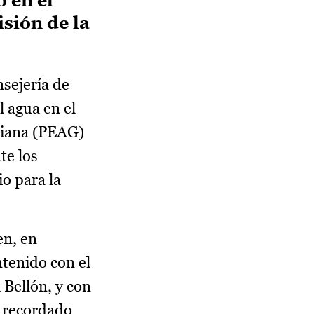
isión de la
sejería de
 agua en el
adiana (PEAG)
te los
o para la
en, en
tenido con el
Bellón, y con
a recordado