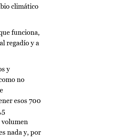
bio climático
que funciona,
al regadío y a
os y
 como no
e
tener esos 700
,5
n volumen
es nada y, por