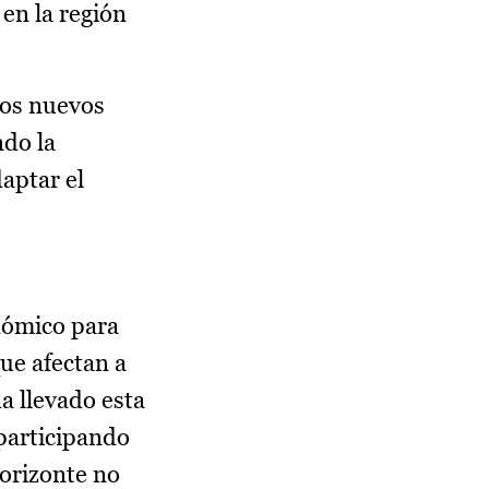
en la región
los nuevos
ndo la
aptar el
nómico para
que afectan a
ha llevado esta
 participando
horizonte no