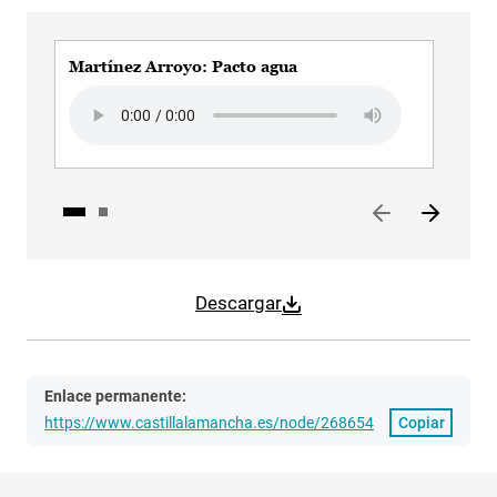
Martínez Arroyo: Pacto agua
Mar
Audio file
Aud
Descargar
Enlace permanente:
https://www.castillalamancha.es/node/268654
Copiar