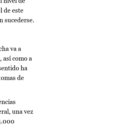
 nivel de
l de este
an sucederse.
cha va a
, así como a
sentido ha
ntomas de
encias
ral, una vez
14.000