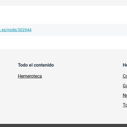
ha.es/node/302944
Todo el contenido
H
Hemeroteca
Co
Ga
No
To