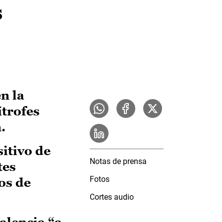
s
n la
trofes
.
itivo de
Notas de prensa
tes
Fotos
os de
Cortes audio