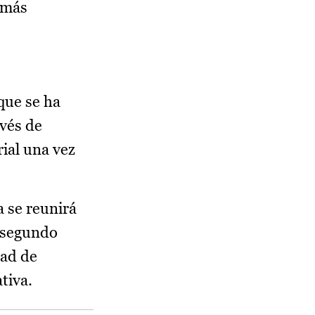
 más
que se ha
vés de
ial una vez
 se reunirá
n segundo
dad de
ativa.