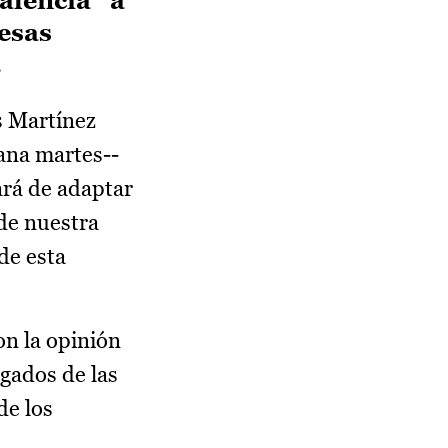
alencia “a
resas
.
s Martínez
ana martes--
ará de adaptar
 de nuestra
de esta
on la opinión
egados de las
de los