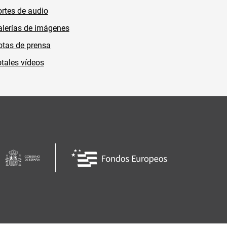
rtes de audio
lerías de imágenes
tas de prensa
tales vídeos