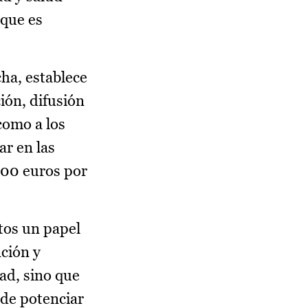
 que es
cha, establece
ión, difusión
 como a los
ar en las
000 euros por
ntos un papel
ación y
dad, sino que
 de potenciar