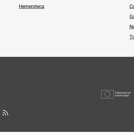
Hemeroteca
Co
Ga
No
To