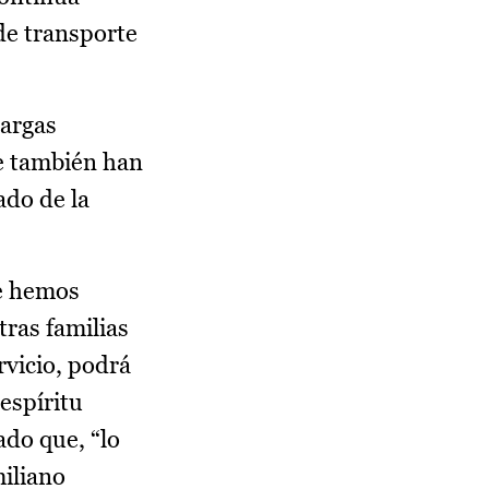
de transporte
Bargas
ue también han
ado de la
e hemos
tras familias
rvicio, podrá
espíritu
ado que, “lo
iliano