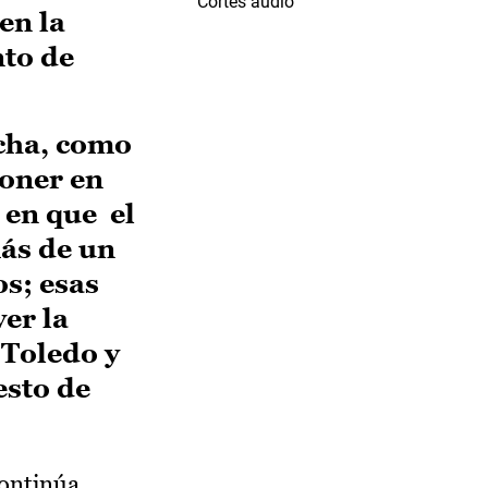
Cortes audio
en la
nto de
cha, como
poner en
 en que el
ás de un
s; esas
er la
 Toledo y
esto de
continúa