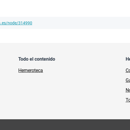
ha.es/node/314990
Todo el contenido
H
Hemeroteca
Co
Ga
No
To