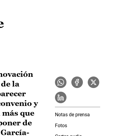
e
novación
de la
parecer
convenio y
n más que
Notas de prensa
poner de
Fotos
 García-