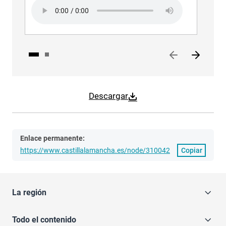
Audio file
Aud
Descargar
Enlace permanente:
https://www.castillalamancha.es/node/310042
Copiar
La región
Todo el contenido