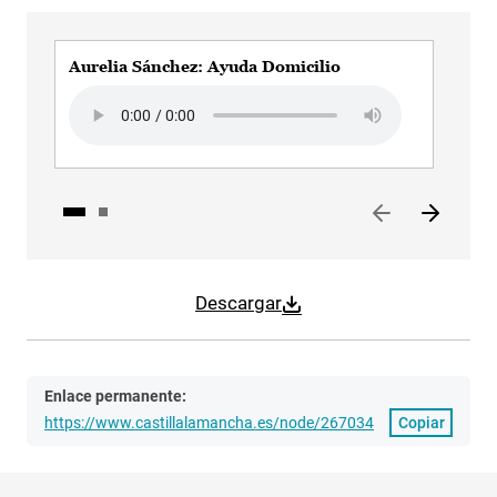
Aurelia Sánchez: Ayuda Domicilio
Aur
Audio file
Aud
Descargar
Enlace permanente:
https://www.castillalamancha.es/node/267034
Copiar