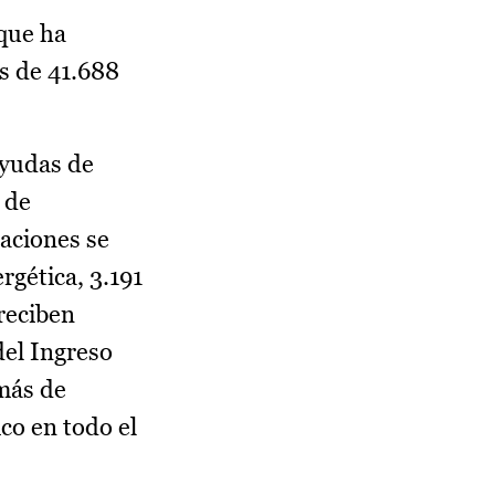
 que ha
s de 41.688
ayudas de
 de
aciones se
rgética, 3.191
reciben
del Ingreso
 más de
co en todo el