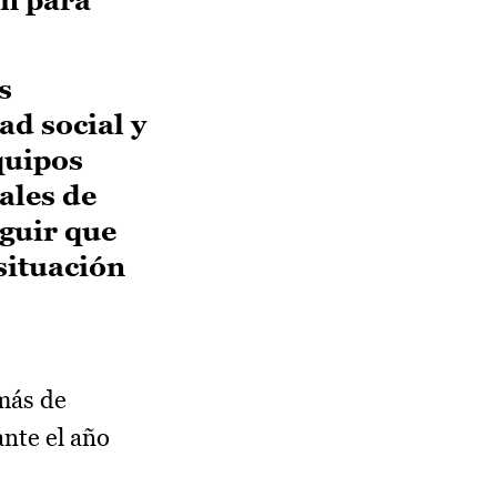
s
ad social y
quipos
iales de
guir que
situación
más de
nte el año