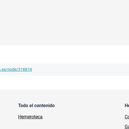
ha.es/node/318874
Todo el contenido
H
Hemeroteca
Co
Ga