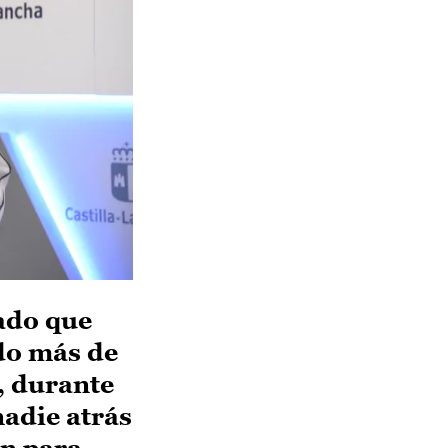
rado que
ado más de
, durante
nadie atrás
ón para