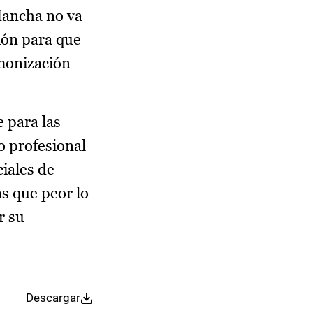
Mancha no va
gión para que
rmonización
 para las
o profesional
ciales de
s que peor lo
r su
Descargar