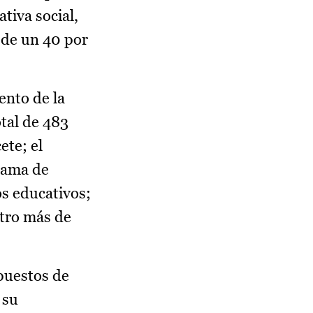
tiva social,
 de un 40 por
ento de la
tal de 483
ete; el
grama de
os educativos;
otro más de
puestos de
 su