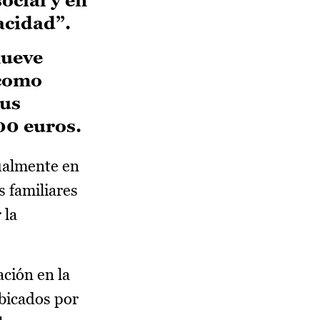
pacidad”.
nueve
 como
sus
00 euros.
ualmente en
s familiares
 la
ación en la
ubicados por