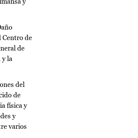
Almansa y
 Daño
l Centro de
neral de
 y la
iones del
cido de
a física y
ades y
re varios