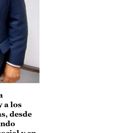
a
 a los
as, desde
ando
ocial y en