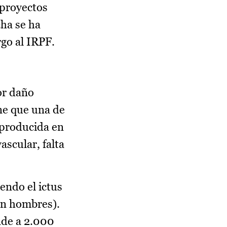
 proyectos
cha se ha
go al IRPF.
or daño
ne que una de
 producida en
ascular, falta
endo el ictus
en hombres).
nde a 2.000