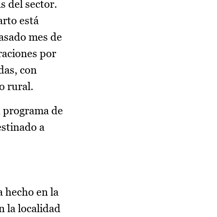
 del sector.
arto está
pasado mes de
traciones por
das, con
o rural.
un programa de
estinado a
a hecho en la
n la localidad