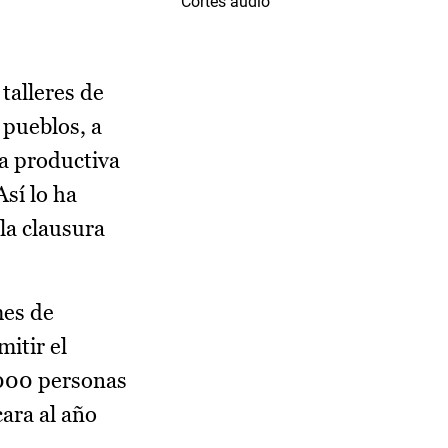
Cortes audio
 talleres de
 pueblos, a
za productiva
Así lo ha
la clausura
mes de
itir el
1.000 personas
ara al año