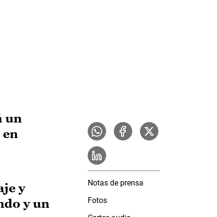
á un
 en
Notas de prensa
aje y
Fotos
ndo y un