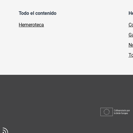
Todo el contenido
H
Hemeroteca
Co
Ga
No
To