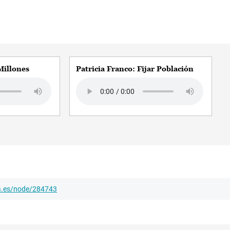
Millones
Patricia Franco: Fijar Población
Audio file
ha.es/node/284743