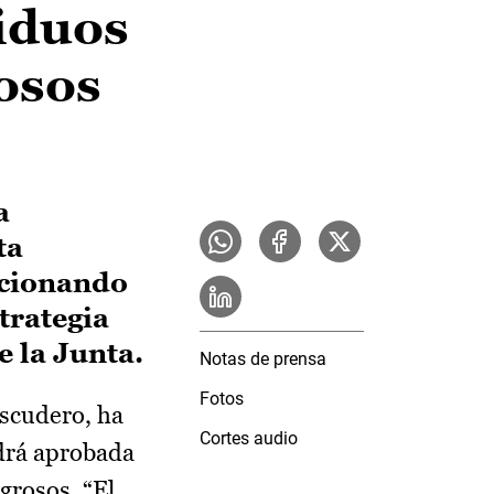
siduos
rosos
a
ta
ccionando
trategia
 la Junta.
Notas de prensa
Fotos
Escudero, ha
Cortes audio
drá aprobada
grosos. “El