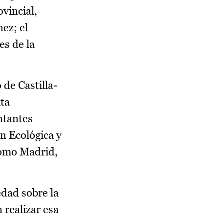
vincial,
ez; el
es de la
 de Castilla-
ita
ntantes
ón Ecológica y
como Madrid,
edad sobre la
 realizar esa