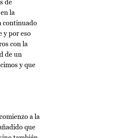
s de
en la
a continuado
e y por eso
os con la
ad de un
ucimos y que
comienzo a la
 añadido que
 sino también