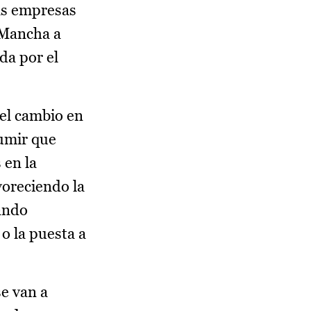
las empresas
 Mancha a
da por el
 el cambio en
sumir que
 en la
avoreciendo la
ando
o la puesta a
e van a