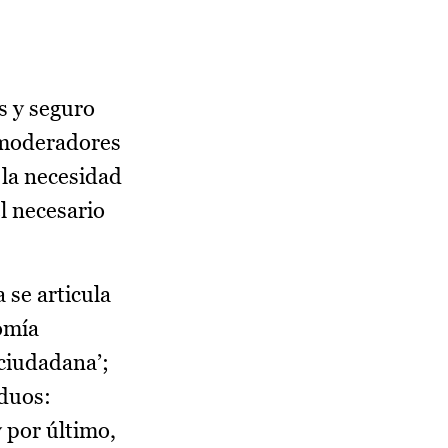
s y seguro
e moderadores
 la necesidad
l necesario
a se articula
omía
 ciudadana’;
iduos:
y por último,