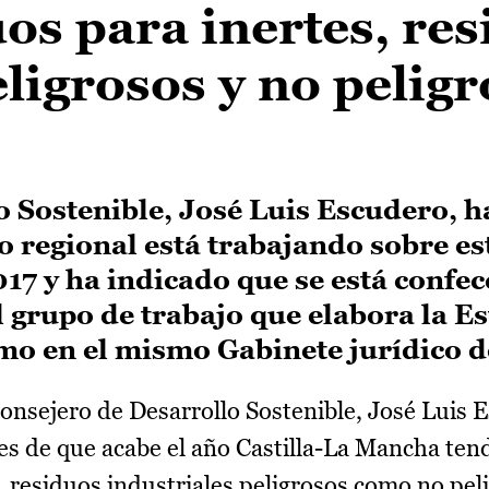
uos para inertes, re
eligrosos y no pelig
o Sostenible, José Luis Escudero, h
 regional está trabajando sobre es
17 y ha indicado que se está confe
l grupo de trabajo que elabora la Es
o en el mismo Gabinete jurídico de
onsejero de Desarrollo Sostenible, José Luis 
s de que acabe el año Castilla-La Mancha ten
s, residuos industriales peligrosos como no peli