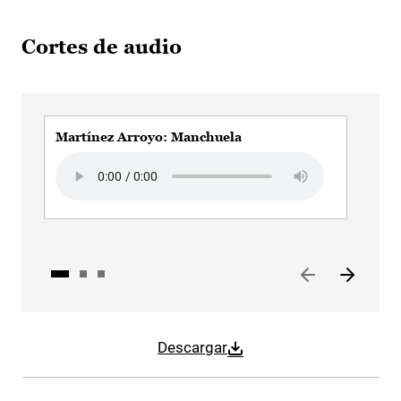
Cortes de audio
Martínez Arroyo: Manchuela
Mar
Audio file
Audi
Descargar