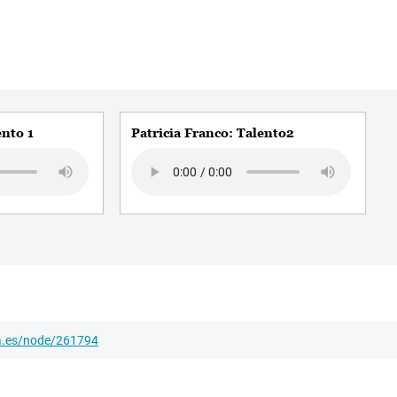
ento 1
Patricia Franco: Talento2
Audio file
ha.es/node/261794