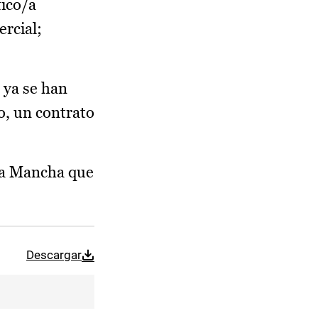
tico/a
ercial;
 ya se han
o, un contrato
-La Mancha que
Descargar