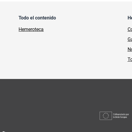
Todo el contenido
H
Hemeroteca
Co
Ga
No
To