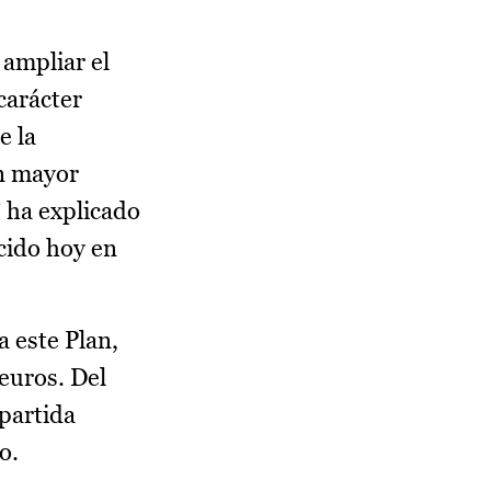
ampliar el
carácter
e la
un mayor
 ha explicado
cido hoy en
 este Plan,
euros. Del
partida
o.