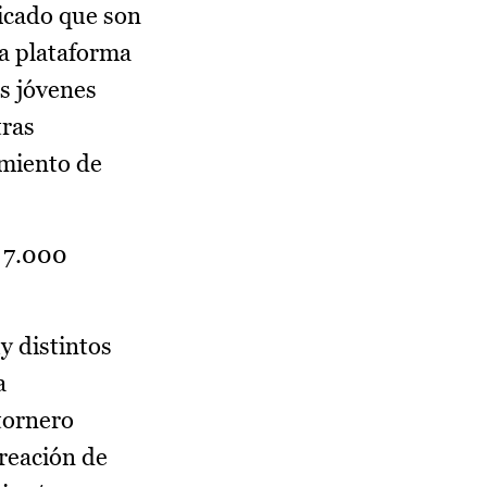
dicado que son
la plataforma
s jóvenes
tras
miento de
e 7.000
y distintos
a
tornero
creación de