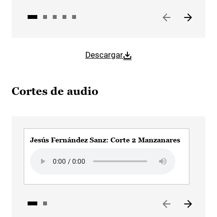
Descargar
Cortes de audio
Jesús Fernández Sanz: Corte 2 Manzanares
Jes
Audio file
Aud